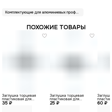
Комплектующие для алюминиевых профилей
ПОХОЖИЕ ТОВАРЫ
Заглушка торцевая
Заглушка торцевая
Заглушк
пластиковая для
пластиковая для
пластик
35 ₽
подвесного профиля
25 ₽
накладного профиля
60 ₽
подвесн
28х25 мм
28х12 мм
49х32 м