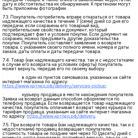
дату и обстоятельства их обнаружения. К претензии могут
быть приложены фотографии.
7.3. Покупатель-потребитель вправе отказаться от товара
надлежащего качества в течение 7 (семи) дней со дня его
передачи, если сохранены его товарный вид,
потребительские свойства и документ, который
подтверждает факт и условия покупки. Если документ не
сохранен, можно предъявить другие доказательства
покупки. Покупатель составляет заявление о возврате
товара, с указанием своего полного имени, номера и даты
заказа, даты оплаты и даты передачи товара.
7.4. Товар (как надлежащего качества, так и с недостатками
в случае его возврата на условиях оферты) покупатель
может вернуть, передав его по своему выбору:
· в один из пунктов самовывоза, указанных на сайте
интернет-магазина по адресу:
https://www.кртлед.рф/delivery/services-pickup
;
· курьеру продавца в месте нахождения покупателя.
Заявка на возврат данным способом оформляется по
телефону продавца. Если возвращается товар надлежащего
качества, покупатель оплачивает возврат через курьера по
тарифам продавца, указанным на сайте интернет-магазина
по адресу:
https://www.кртлед.рф/delivery
.
7.5. При возврате товара (как надлежащего качества, так и с
недостатками) продавец возвращает покупателю
стоимость товара не позднее чем через 10 (десять) дней с
момента, когда покупатель потребует вернуть деньги, на