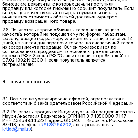
банковские реквизиты, с которых деньги поступили
продавцу или которые письменно сообщит покупатель. Если
возвращен качественный товар, из суммы к возврату
вычитается стоимость обратной доставки курьером
продавцу возвращенного товара.
7.6. Покупатель вправе обменять товар надлежащего
качества, который не подошел ему по форме, габаритам,
фасону, расцветке, размеру или комплектации, в течение 14
дней, не считая дня передачи товара, на аналогичный товар
из ассортимента продавца. Обмен производится по
согласованию с продавцом на условиях Гражданского
кодекса РФ и Закона РФ "О защите прав потребителей" от
07.02.1992 N 2300-1, если покупатель является
потребителем.
8. Прочие положения
8.1. Все, что не урегулировано офертой, определяется в
соответствии с законодательством Российской Федерации.
8.2. Реквизиты продавца: Индивидуальный предприниматель
Маури Анастасия Вадимовна (ОГРНИП 317435000017147
ИНН 434549445221, адрес: 610046, г. Киров, ул. Московская
83-118, телефон:
+79128264202
, электронная почта:
krtled@mail.ru
).