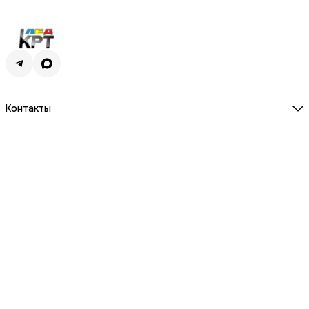
Контакты
Адрес
г. Киров, ул. Молодой гвардии, 100
Телефон
8 (800) 250-01-09
Режим работы
ПН-ПТ 9.00 - 18.00
Эл. почта
krtled@mail.ru