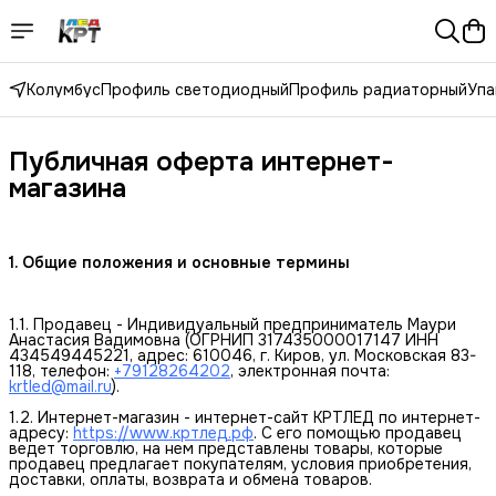
Колумбус
Профиль светодиодный
Профиль радиаторный
Упа
Публичная оферта интернет-
магазина
1. Общие положения и основные термины
1.1. Продавец - Индивидуальный предприниматель Маури
Анастасия Вадимовна (ОГРНИП 317435000017147 ИНН
434549445221, адрес: 610046, г. Киров, ул. Московская 83-
118, телефон:
+79128264202
, электронная почта:
krtled@mail.ru
).
1.2. Интернет-магазин - интернет-сайт КРТЛЕД по интернет-
адресу:
https://www.кртлед.рф
. С его помощью продавец
ведет торговлю, на нем представлены товары, которые
продавец предлагает покупателям, условия приобретения,
доставки, оплаты, возврата и обмена товаров.