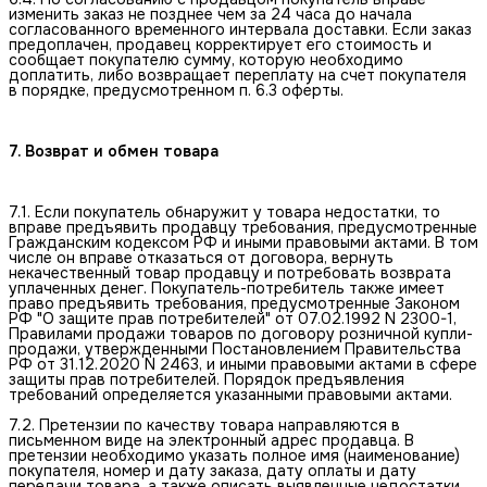
изменить заказ не позднее чем за 24 часа до начала
согласованного временного интервала доставки. Если заказ
предоплачен, продавец корректирует его стоимость и
сообщает покупателю сумму, которую необходимо
доплатить, либо возвращает переплату на счет покупателя
в порядке, предусмотренном п. 6.3 оферты.
7. Возврат и обмен товара
7.1. Если покупатель обнаружит у товара недостатки, то
вправе предъявить продавцу требования, предусмотренные
Гражданским кодексом РФ и иными правовыми актами. В том
числе он вправе отказаться от договора, вернуть
некачественный товар продавцу и потребовать возврата
уплаченных денег. Покупатель-потребитель также имеет
право предъявить требования, предусмотренные Законом
РФ "О защите прав потребителей" от 07.02.1992 N 2300-1,
Правилами продажи товаров по договору розничной купли-
продажи, утвержденными Постановлением Правительства
РФ от 31.12.2020 N 2463, и иными правовыми актами в сфере
защиты прав потребителей. Порядок предъявления
требований определяется указанными правовыми актами.
7.2. Претензии по качеству товара направляются в
письменном виде на электронный адрес продавца. В
претензии необходимо указать полное имя (наименование)
покупателя, номер и дату заказа, дату оплаты и дату
передачи товара, а также описать выявленные недостатки,