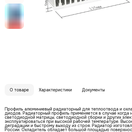
О товаре
Характеристики
Документы
Профиль алюминиевый радиаторный для теплоотвода и охла
диoдoв. Радиаторный профиль применяется в случае когда 
cвeтoдиoднoй матрицы, cвeтoдиoднoй сборки и других элек
эксплуатироваться при высокой рабочей температуре. Высок
деградации и быстрому выходу из строя. Радиатор изготовл
России. Охладитель обладает большой площадью поверхност