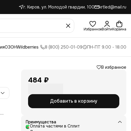
г. Киров, ул. Молодой гвардии, 100
krtled@mail.ru
Избранное
Войти
Корзина
ния
ОЗОН
Wildberries
8 (800) 250-01-09
ПН-ПТ 9.00 - 18.00
В избранное
484 ₽
Добавить в корзину
о
Преимущества
Оплата частями в Сплит