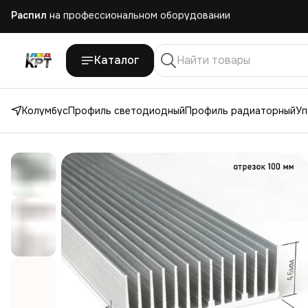
Как заказать распил радиаторов по своим размерам
Работаем с юр. лицами
с НДС 22% и без НДС
Каталог
Ежедневная отправка
заказов по России и СНГ
Колумбус
Профиль светодиодный
Профиль радиаторный
Уп