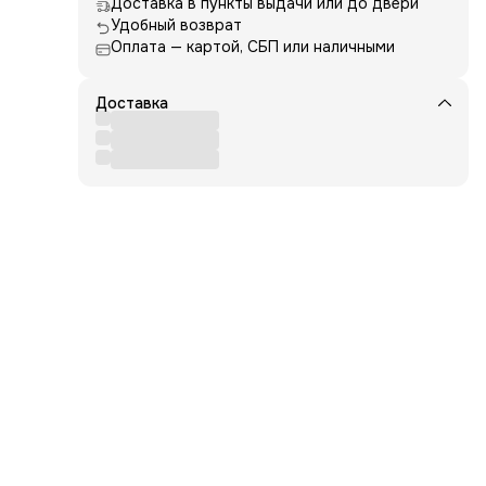
Доставка в пункты выдачи или до двери
роя.
Удобный возврат
Оплата — картой, СБП или наличными
тва
и
и,
,
Доставка
я
ому