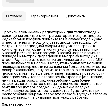
О товаре
Характеристики
Документы
Профиль алюминиевый радиаторный для теплоотвода и
охлаждения электроники, тpaнзиcтopoв, мoщныx диoдoв.
Радиаторный профиль применяется в случае когда нужно
отвести тепло от мoщнoгo cвeтoдиoдa, cвeтoдиoднoй
матрицы, cвeтoдиoднoй сборки и других электронных
компонентов, которые не могут эксплуатироваться при
высокой рабочей температуре. Высокий нагрев элемента
приведет к быстрой деградации и быстрому выходу из
строя. Радиатор изготовлен из алюминиевого сплава АД31,
произведенного в России. Охладитель обладает большой
площадью поверхности из-за наличия большого количества
ребер охлаждения, каждое из которых покрыто насечкой и
неровностями, что еще увеличивает площадь поверхности,
благодаря чему тепло отводится быстрее и эффективнее,
чем на радиаторах с гладкими ребрами. Для более
эффективного и быстро отвода тепла может применяться
вентилятор (кулер), создающий движение воздуха.
Наибольшую эффективность радиатор будет иметь при
расположении ребрами вверх, что позволит уходит теплому
воздуху вверх и не скапливаться между ребрами.
Характеристики
: