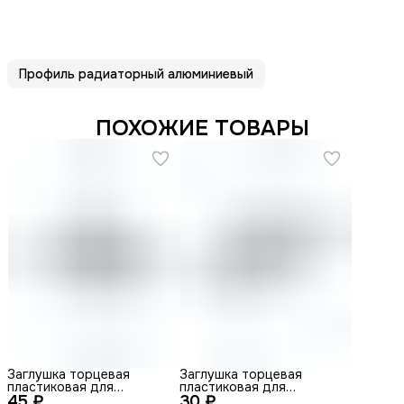
заусенцев на кромке.
Профиль радиаторный алюминиевый
ПОХОЖИЕ ТОВАРЫ
Заглушка торцевая
Заглушка торцевая
пластиковая для
пластиковая для
45 ₽
врезного профиля 49х32
30 ₽
врезного профиля 34х7