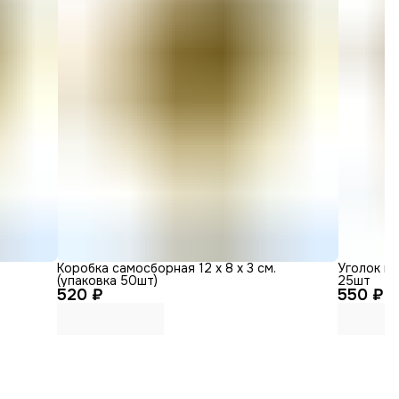
Коробка самосборная 12 х 8 х 3 см.
Уголок к
(упаковка 50шт)
25шт
520 ₽
550 ₽