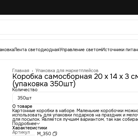
аковка
Лента светодиодная
Управление светом
Источники пита
Главная
›
Упаковка для маркетплейсов
Коробка самосборная 20 х 14 х 3 с
(упаковка 350шт)
Количество
350шт
О товаре
Картонные коробки в наборе. Маленькие коробочки можн
использовать для упаковки подарков на праздник и мело
для посылок. Является лучшим вариантом, так как собир
в надежный жесткий короб, который выдержит длительн
Подробнее
транспортировку и не сломается или прогнется засчет р
Характеристики
жесткости. Микрогофрокартон поможет вам сохранить т
Артикул
M_350
в целости и сохранности и не повредить содержимое.