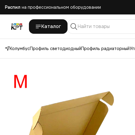
Как заказать распил радиаторов по своим размерам
Работаем с юр. лицами
с НДС 22% и без НДС
Каталог
Ежедневная отправка
заказов по России и СНГ
Колумбус
Профиль светодиодный
Профиль радиаторный
Уп