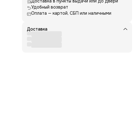
Доставка в пункты выдачи или до двери
ку
Удобный возврат
Оплата — картой, СБП или наличными
а
или
азмер
Доставка