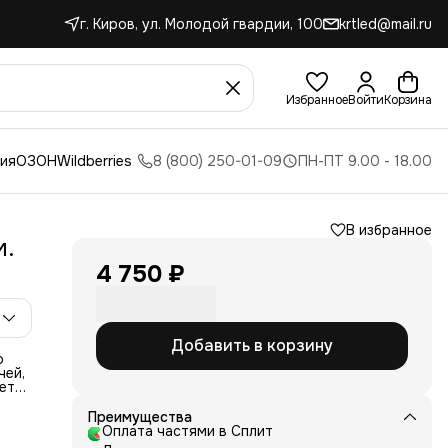
г. Киров, ул. Молодой гвардии, 100
krtled@mail.ru
Избранное
Войти
Корзина
ния
ОЗОН
Wildberries
8 (800) 250-01-09
ПН-ПТ 9.00 - 18.00
В избранное
м.
4 750 ₽
Добавить в корзину
о
чей,
ается
ую
ебер
Преимущества
овар
Оплата частями в Сплит