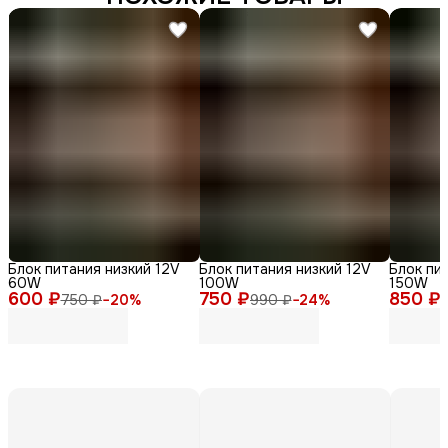
Блок питания низкий 12V
Блок питания низкий 12V
Блок пи
60W
100W
150W
600 ₽
750 ₽
850 ₽
750 ₽
−
20
%
990 ₽
−
24
%
1