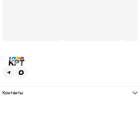
Контакты
Адрес
г. Киров, ул. Молодой гвардии, 100
Телефон
8 (800) 250-01-09
Режим работы
ПН-ПТ 9.00 - 18.00
Эл. почта
krtled@mail.ru