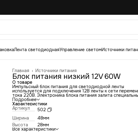
аковка
Лента светодиодная
Управление светом
Источники пита
Главная
›
Источники питания
Блок питания низкий 12V 60W
О товаре
Импульсный блок питания для светодиодной ленты
используется для подключения 12В ленты к сети перемен
тока 220В. Электроника блока питания залита специальн
компаундом предотвращающим попадание влаги на
Подробнее
токоведущие части, тем самым позволяет использование
Характеристики
блока питания во влажных помещениях например в ванно
Артикул
502
улице под крышей.
Ширина
48мм
Высота
28мм
Все характеристики