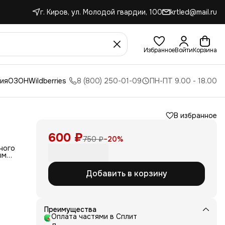
г. Киров, ул. Молодой гвардии, 100
krtled@mail.ru
Избранное
Войти
Корзина
ния
ОЗОН
Wildberries
8 (800) 250-01-09
ПН-ПТ 9.00 - 18.00
В избранное
600 ₽
750 ₽
−
20
%
ного
ым
Добавить в корзину
й или
Преимущества
Оплата частями в Сплит