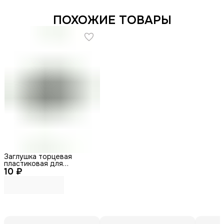
ПОХОЖИЕ ТОВАРЫ
Заглушка торцевая
пластиковая для
10 ₽
врезного профиля 22х7
мм дуга