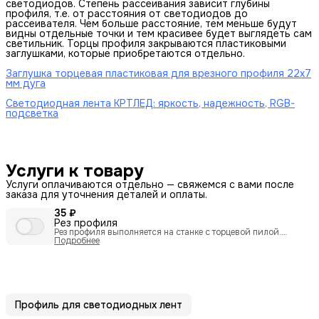
светодиодов. Степень рассеивания зависит глубины
профиля, т.е. от расстояния от светодиодов до
рассеивателя. Чем больше расстояние, тем меньше будут
видны отдельные точки и тем красивее будет выглядеть сам
светильник. Торцы профиля закрываются пластиковыми
заглушками, которые приобретаются отдельно.
Заглушка торцевая пластиковая для врезного профиля 22х7
мм дуга
Светодиодная лента КРТЛЕД: яркость, надежность, RGB-
подсветка
Услуги к товару
Услуги оплачиваются отдельно — свяжемся с вами после
заказа для уточнения деталей и оплаты.
35 ₽
Рез профиля
Рез профиля выполняется на станке с торцевой пилой.
Технология гарантирует прямолинейность реза и отсутствие
Подробнее
заусенцев на кромке.
Профиль для светодиодных лент